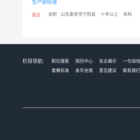
生产部经理
/
全职
/
山东泰安市宁阳县
/
十年以上
/
本科
面议
栏目导航:
职位搜索
简历中心
名企展示
一句话
套餐标准
金币充值
意见建议
联系我