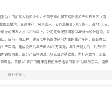
制剂为主的加拿大独资企业，坐落于泰山脚下高新技术产业开发区（南
北依凤栖湾，交通便利，风景宜人。公司总投资600万美元，占地100亩，
硕士层次的研发人才占20％以上。公司完全按照国家GMP标准设计建设，采
进口。目前一期工程，建设以中药固体制剂为主的生产车间、综合办公
生产车间。建成投产后年产值达800万美元，年生产能力为：片剂3亿
以国内销售为主，部分产品将通过FDA认证远销欧美。为打造世界一流企
经营理念，贯彻以“客户的健康是我们乐于追求的事业”为服务宗旨，遵循
为先导，全力打造治疗脑血栓、肝炎、风湿、皮肤病等传统顽固疾病的世
展开更多
步走向世界！