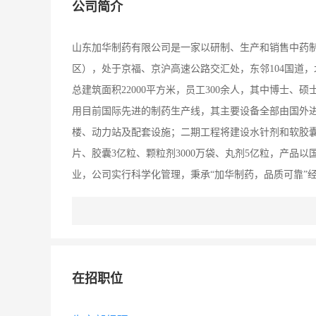
公司简介
山东加华制药有限公司是一家以研制、生产和销售中药
区），处于京福、京沪高速公路交汇处，东邻104国道，
总建筑面积22000平方米，员工300余人，其中博士、
用目前国际先进的制药生产线，其主要设备全部由国外
楼、动力站及配套设施；二期工程将建设水针剂和软胶囊
片、胶囊3亿粒、颗粒剂3000万袋、丸剂5亿粒，产品
业，公司实行科学化管理，秉承“加华制药，品质可靠”
“注重团队精神，创建现代企业”的企业精神，以高科技
界医药先锐，一个充满生机和活力的现代化企业正在阔
在招职位